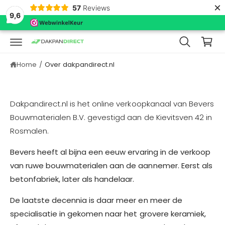
in
×
N
57
Reviews
k
N
9,6
A
el
A
R
w
D
E
a
C
Home
/
Over dakpandirect.nl
O
g
N
e
T
E
n
N
Dakpandirect.nl is het online verkoopkanaal van Bevers
T
Bouwmaterialen B.V. gevestigd aan de Kievitsven 42 in
Rosmalen.
Bevers heeft al bijna een eeuw ervaring in de verkoop
van ruwe bouwmaterialen aan de aannemer. Eerst als
betonfabriek, later als handelaar.
De laatste decennia is daar meer en meer de
specialisatie in gekomen naar het grovere keramiek,