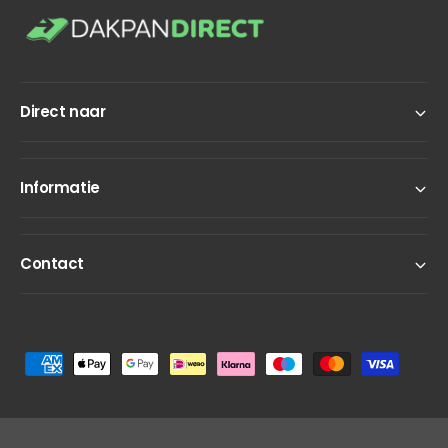
Direct naar
Informatie
Contact
B
e
t
a