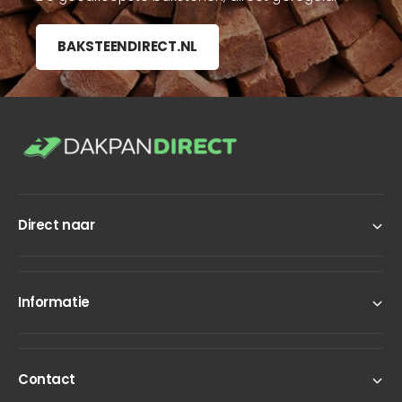
d
f
e
d
BAKSTEENDIRECT.NL
k
e
k
k
a
k
p
a
p
Direct naar
Informatie
Contact