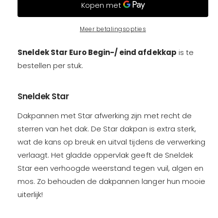
l
t
n
t
a
t
e
a
l
a
Meer betalingsopties
l
v
l
p
e
v
Sneldek Star Euro Begin-/ eind afdekkap
is
te
r
e
r
h
bestellen per stuk.
r
o
l
i
g
a
Sneldek Star
e
g
n
j
e
Dakpannen met Star afwerking zijn met recht de
v
n
o
sterren van het dak. De Star dakpan is extra sterk,
v
s
o
o
wat de kans op breuk en uitval tijdens de verwerking
r
o
verlaagt. Het gladde oppervlak geeft de Sneldek
S
r
n
Star een verhoogde weerstand tegen vuil, algen en
S
e
n
mos. Zo behouden de dakpannen langer hun mooie
l
e
uiterlijk!
d
l
e
d