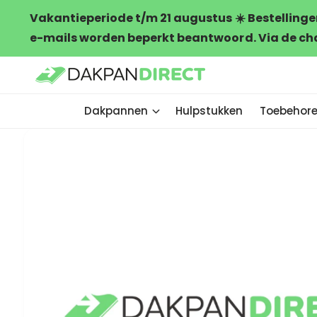
A
R
Vakantieperiode t/m 21 augustus ☀️ Bestellinge
D
D
I
E
e-mails worden beperkt beantwoord. Via de chat
R
C
E
O
C
N
T
T
N
E
A
N
A
T
Dakpannen
Hulpstukken
Toebehor
R
P
R
O
D
U
C
T
I
N
F
O
R
M
A
T
IE