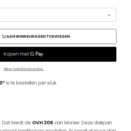
AAN WINKELWAGEN TOEVOEGEN
Meer betalingsopties
90°
is
te bestellen per stuk.
k. Dat biedt de
OVH 206
van Monier. Deze dakpan
e meest traditionele modellen. Er wordt al meer dan