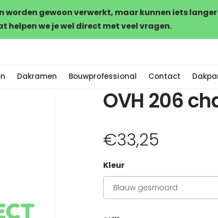
n worden gewoon verwerkt, maar kunnen iets langer du
 helpen we je wel direct met veel vragen.
en
Dakramen
Bouwprofessional
Contact
Dakpan
OVH 206 ch
N
€33,25
o
Kleur
r
Blauw gesmoord
m