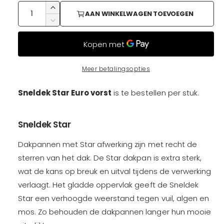
a
A
A
l
AAN WINKELWAGEN TOEVOEGEN
a
a
a
A
n
n
a
l
t
n
t
a
t
e
a
l
a
Meer betalingsopties
l
v
l
p
e
v
Sneldek Star Euro vorst
is
te bestellen per stuk.
r
e
r
h
r
o
l
Sneldek Star
i
g
a
e
g
Dakpannen met Star afwerking zijn met recht de
n
j
e
sterren van het dak. De Star dakpan is extra sterk,
v
n
o
wat de kans op breuk en uitval tijdens de verwerking
v
s
o
o
verlaagt. Het gladde oppervlak geeft de Sneldek
r
o
Star een verhoogde weerstand tegen vuil, algen en
S
r
n
mos. Zo behouden de dakpannen langer hun mooie
S
e