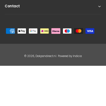
Contact
B
e
t
a
a
© 2026,
Dakpandirect.nl
.
Powered by Indicia
l
m
e
t
h
o
d