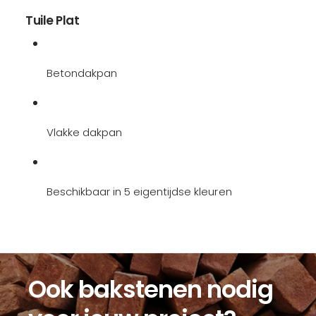
o
s
r
Tuile Plat
t
s
t
Betondakpan
Vlakke dakpan
Beschikbaar in 5 eigentijdse kleuren
Ook bakstenen nodig