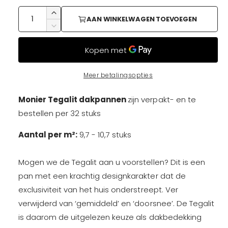
m
a
a
A
A
l
AAN WINKELWAGEN TOEVOEGEN
a
a
a
A
n
n
a
l
t
n
t
a
t
e
a
l
a
Meer betalingsopties
l
v
l
p
e
v
Monier Tegalit dakpannen
zijn verpakt- en te
r
e
r
h
bestellen per 32 stuks
r
o
l
i
g
Aantal per m²:
9,7 - 10,7 stuks
a
e
g
n
j
e
Mogen we de Tegalit aan u voorstellen? Dit is een
v
n
pan met een krachtig designkarakter dat de
o
v
s
o
exclusiviteit van het huis onderstreept. Ver
o
r
o
verwijderd van ‘gemiddeld’ en ‘doorsnee’. De Tegalit
T
r
is daarom de uitgelezen keuze als dakbedekking
e
T