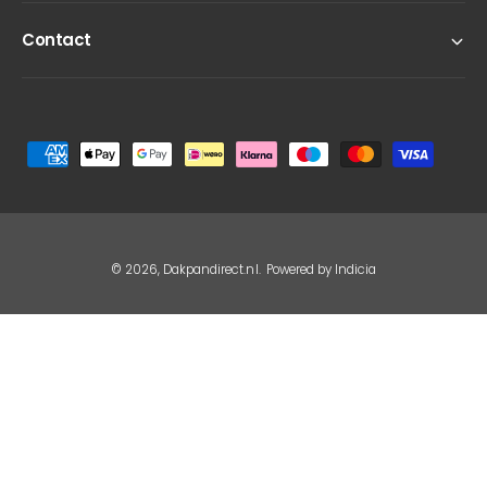
Contact
B
e
t
a
a
© 2026,
Dakpandirect.nl
.
Powered by Indicia
l
m
e
t
h
o
d