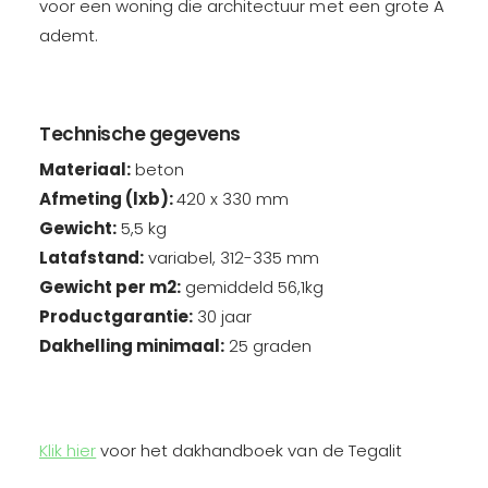
g
voor een woning die architectuur met een grote A
e
a
g
ademt.
l
a
i
l
t
i
h
t
Technische gegevens
o
h
e
Materiaal:
beton
o
k
e
Afmeting (lxb):
420 x 330
mm
k
k
Gewicht:
5,5
kg
e
k
p
Latafstand:
variabel, 312-335 mm
e
e
p
Gewicht per m2:
gemiddeld 56,1kg
r
e
Productgarantie:
30 jaar
b
r
Dakhelling minimaal:
25
graden
e
b
g
e
i
g
n
i
v
n
Klik hier
voor het dakhandboek van de Tegalit
o
v
r