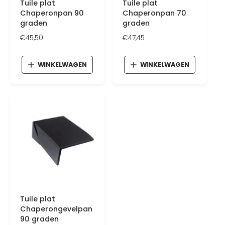
Tuile plat
Tuile plat
Chaperonpan 90
Chaperonpan 70
graden
graden
N
€45,50
N
€47,45
o
o
r
r
WINKELWAGEN
WINKELWAGEN
m
m
a
a
l
l
e
e
p
p
r
r
i
i
j
j
s
s
Tuile plat
Chaperongevelpan
90 graden