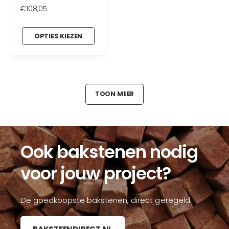
N
€108,05
o
r
OPTIES KIEZEN
m
a
l
e
p
r
TOON MEER
i
j
s
Ook bakstenen nodig
voor jouw project?
De goedkoopste bakstenen, direct geregeld.