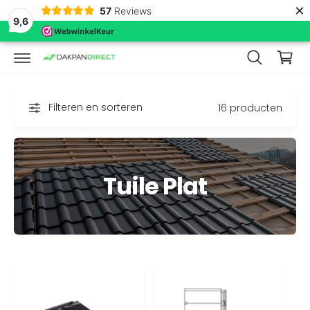
in
×
N
57
Reviews
k
N
9,6
A
el
A
R
w
D
E
a
C
O
g
N
Filteren en sorteren
16 producten
e
T
E
n
N
T
Tuile Plat