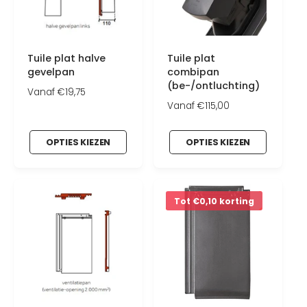
Tuile plat halve
Tuile plat
gevelpan
combipan
(be-/ontluchting)
N
Vanaf €19,75
o
N
Vanaf €115,00
r
o
m
r
OPTIES KIEZEN
OPTIES KIEZEN
a
m
l
a
e
l
p
e
r
p
Tot €0,10 korting
i
r
j
i
s
j
s