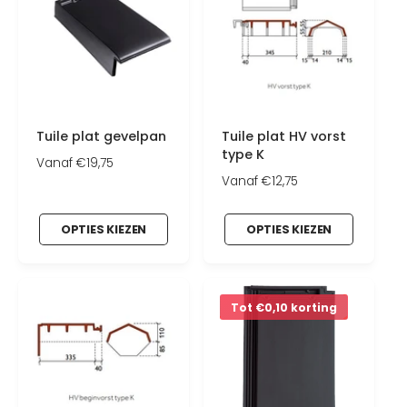
Tuile plat gevelpan
Tuile plat HV vorst
type K
N
Vanaf €19,75
o
N
Vanaf €12,75
r
o
m
r
OPTIES KIEZEN
OPTIES KIEZEN
a
m
l
a
e
l
p
e
r
p
Tot €0,10 korting
i
r
j
i
s
j
s